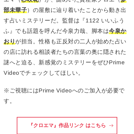
部未華子
）の屋敷に辿り着いたことから動き出
す占いミステリーだ。監督は『1122 いいふう
ふ』でも話題を呼んだ今泉力哉、脚本は
今泉か
おり
が担当。性格も正反対の二人が始めた占い
の店に訪れる相談者たちの言葉の奥に隠された
謎へと迫る、新感覚のミステリーをぜひPrime
Videoでチェックしてほしい。
※ご視聴にはPrime Videoへのご加入が必要で
す。
『クロエマ』作品リンク はこちら