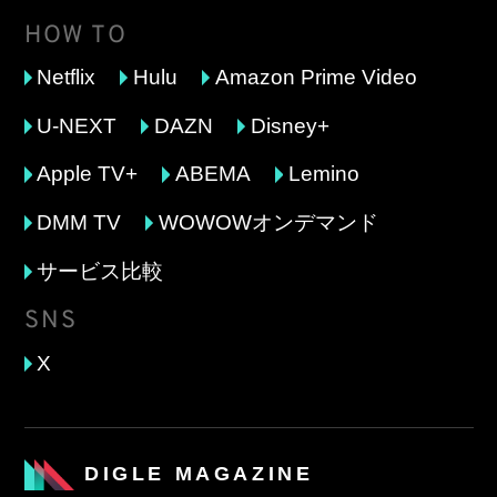
HOW TO
Netflix
Hulu
Amazon Prime Video
U-NEXT
DAZN
Disney+
Apple TV+
ABEMA
Lemino
DMM TV
WOWOWオンデマンド
サービス比較
SNS
X
DIGLE MAGAZINE