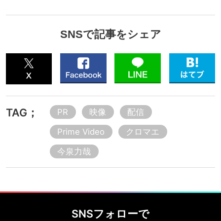
SNSで記事をシェア
TAG；
PR
映像
配信
Prime Video
クロマエ
今泉力哉
SNSフォローで