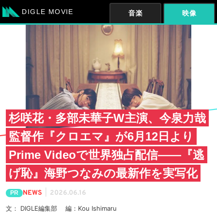
DIGLE MOVIE
音楽
映像
杉咲花・多部未華子W主演、今泉力哉
監督作『クロエマ』が6月12日より
Prime Videoで世界独占配信——『逃
げ恥』海野つなみの最新作を実写化
|
NEWS
2026.06.16
PR
文： DIGLE編集部 編：Kou Ishimaru