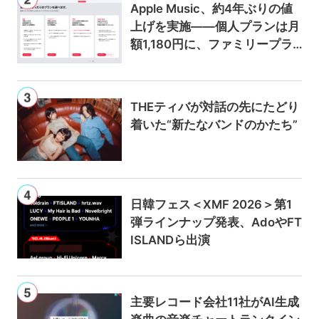
Apple Music、約4年ぶりの値
上げを実施——個人プランは月
額1,180円に、ファミリープラ
ンは300円値上げの1,980円に
THEティバが対話の先にたどり
着いた“新たなバンドのかたち”
日韓フェス＜XMF 2026＞第1
弾ラインナップ発表、AdoやFT
ISLANDら出演
主要レコード会社11社がAI生成