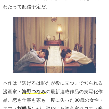
わたって配信予定だ。
本作は『逃げるは恥だが役に立つ』で知られる
漫画家・
海野つなみ
の最新連載作品の実写化作
品。恋も仕事も家も一度に失った30歳の女性・
エマ（
杉咲花
）が、謎めいた資産家クロエ（
多