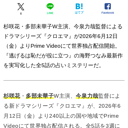
はてブ
Facebook
LINE
X
杉咲花・多部未華子W主演、今泉力哉監督による
ドラマシリーズ『クロエマ』が2026年6月12日
（金）よりPrime Videoにて世界独占配信開始。
『逃げるは恥だが役に立つ』の海野つなみ最新作
を実写化した全5話の占いミステリーだ。
杉咲花
・
多部未華子
W主演、
今泉力哉
監督によ
る新ドラマシリーズ『クロエマ』が、2026年6
月12日（金）より240以上の国や地域でPrime
Videoにて世界独占配信される。全5話を3週に