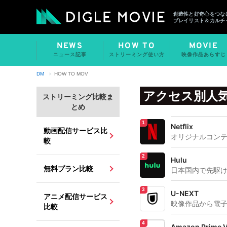
創造性と好奇心をつな
プレイリスト＆カルチ
NEWS
HOW TO
MOVIE
ニュース記事
ストリーミング使い方
映像作品あらすじ
DM
HOW TO MOV
アクセス別人
ストリーミング比較ま
とめ
Netflix
動画配信サービス比
オリジナルコン
較
Hulu
無料プラン比較
日本国内で先駆
U-NEXT
アニメ配信サービス
映像作品から電
比較
Amazon Prime 