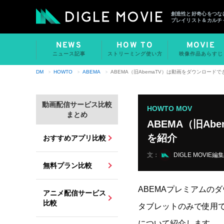
創造性と好奇心をつな
プレイリスト＆カルチ
NEWS
HOW TO
MOVIE
ニュース記事
ストリーミング使い方
映像作品あらすじ
DM
HOWTO
ABEMA
ABEMA（旧AbemaTV）は動画をダウンロード
動画配信サービス比較
HOWTO MOV
まとめ
ABEMA（旧A
を紹介
おすすめアプリ比較
文：
DIGLE MOVIE編
無料プラン比較
ABEMAプレミアムの
アニメ配信サービス
比較
タブレットのみで使用
について紹介します。