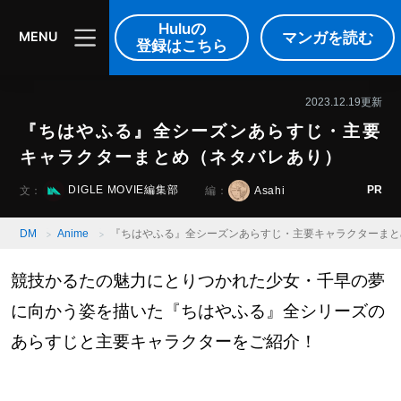
DIGLE MOVIE
音楽
映像
Huluの
マンガを読む
MENU
登録はこちら
2023.12.19更新
『ちはやふる』全シーズンあらすじ・主要
キャラクターまとめ（ネタバレあり）
PR
DIGLE MOVIE編集部
Asahi
文：
編：
DM
Anime
『ちはやふる』全シーズンあらすじ・主要キャラクターまと
競技かるたの魅力にとりつかれた少女・千早の夢
に向かう姿を描いた『ちはやふる』全シリーズの
あらすじと主要キャラクターをご紹介！