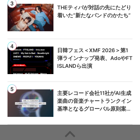
THEティバが対話の先にたどり
着いた“新たなバンドのかたち”
日韓フェス＜XMF 2026＞第1
弾ラインナップ発表、AdoやFT
ISLANDら出演
主要レコード会社11社がAI生成
楽曲の音楽チャートランクイン
基準となるグローバル原則案を
提示——人間主導の創造性を守
るための統一的な枠組みを提案