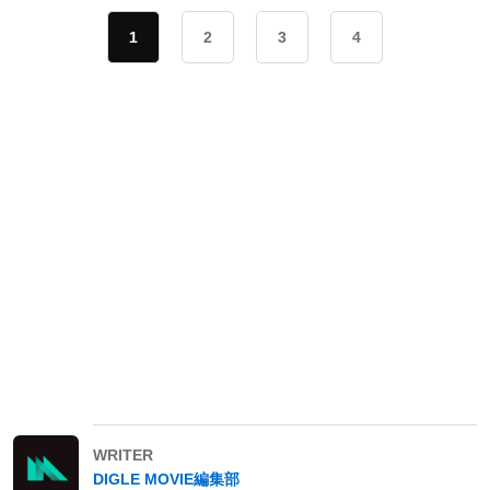
1
2
3
4
WRITER
DIGLE MOVIE編集部