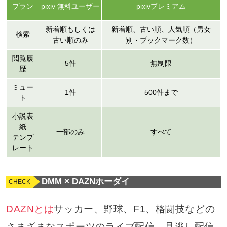
プラン
pixiv 無料ユーザー
pixivプレミアム
新着順もしくは
新着順、古い順、人気順（男女
検索
古い順のみ
別・ブックマーク数）
閲覧履
5件
無制限
歴
ミュー
1件
500件まで
ト
小説表
紙
一部のみ
すべて
テンプ
レート
DMM × DAZNホーダイ
DAZNとは
サッカー、野球、F1、格闘技などの
さまざまなスポーツのライブ配信、見逃し配信