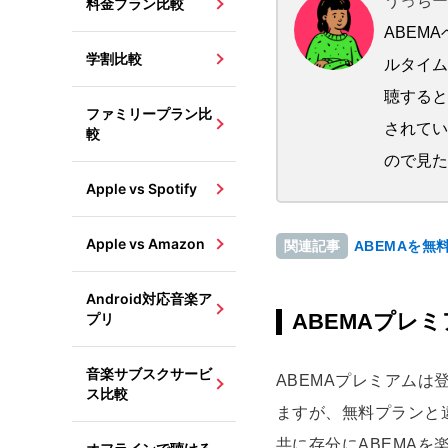
うっちー（
料金プラン比較
ABEM
学割比較
ルタイム
聴すると
ファミリープラン比
されてい
較
ので見た
Apple vs Spotify
Apple vs Amazon
ABEMAを
関連記事
Android対応音楽ア
ABEMAプレ
プリ
音楽サブスクサービ
ABEMAプレミアム
ス比較
ますが、無料プランと
共に存分にABEMAを