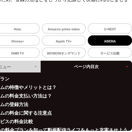
Hulu
Amazon prime video
U-NEXT
Disney+
Apple TV+
ABEMA
DMM TV
WOWOWオンデマンド
サービス比較
メニュー
ページ内目次
プラン
アムの特徴やメリットとは？
アムの料金支払い方法は？
アムの登録方法
アムの料金に関する注意点
ービスの料金比較
MAの料金プランを知って動画配信ライフをもっと充実させよう