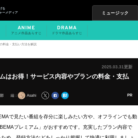
げる
ミュージック
ャーメディア
ANIME
DRAMA
アニメ作品あらすじ
ドラマ作品あらすじ
ンの料金・支払い方法を解説
2025.03.31更新
アムはお得！サービス内容やプランの料金・支払
PR
編：
集部
Asahi
EMAで見たい番組を存分に楽しみたい方や、オフラインでも動
BEMAプレミアム」がおすすめです。充実したプラン内容で
るため、登録方法などをしっかり把握して快適に利用しましょ