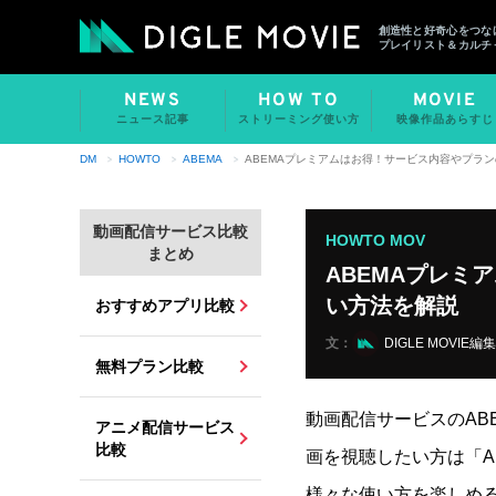
創造性と好奇心をつな
プレイリスト＆カルチ
NEWS
HOW TO
MOVIE
ニュース記事
ストリーミング使い方
映像作品あらすじ
DM
HOWTO
ABEMA
ABEMAプレミアムはお得！サービス内容やプラ
動画配信サービス比較
HOWTO MOV
まとめ
ABEMAプレミ
い方法を解説
おすすめアプリ比較
文：
DIGLE MOVIE編
無料プラン比較
動画配信サービスのAB
アニメ配信サービス
比較
画を視聴したい方は「A
様々な使い方を楽しめ