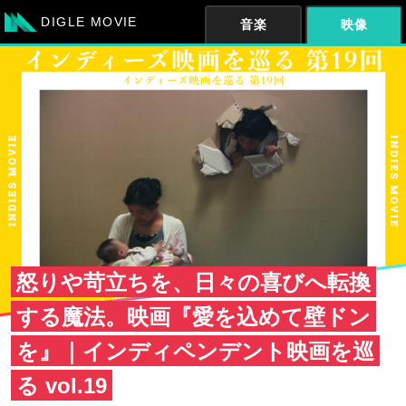
DIGLE MOVIE
音楽
映像
怒りや苛立ちを、日々の喜びへ転換
する魔法。映画『愛を込めて壁ドン
を』｜インディペンデント映画を巡
る vol.19