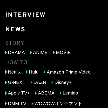
INTERVIEW
NEWS
STORY
DRAMA
ANIME
MOVIE
HOW TO
Netflix
Hulu
Amazon Prime Video
U-NEXT
DAZN
Disney+
Apple TV+
ABEMA
Lemino
DMM TV
WOWOWオンデマンド