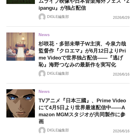
ムライブ映像や日本音楽海外フェス『Z
ipangu』が独占配信
DIGLE編集部
2026/6/29
News
杉咲花・多部未華子W主演、今泉力哉
監督作『クロエマ』が6月12日よりPri
me Videoで世界独占配信——『逃げ
恥』海野つなみの最新作を実写化
DIGLE編集部
2026/6/16
News
TVアニメ『日本三國』、Prime Video
にて4月5日より世界最速配信中——A
mazon MGMスタジオが共同製作に参
画
DIGLE編集部
2026/6/16