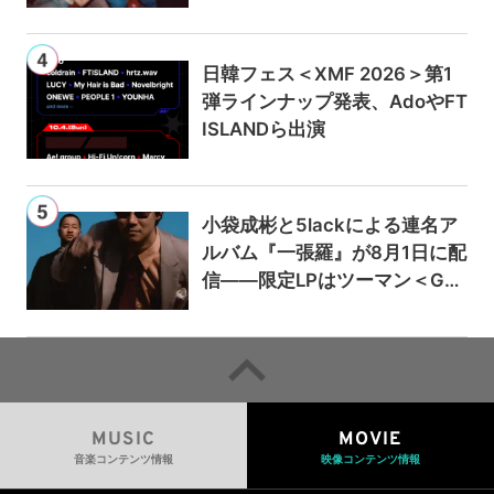
日韓フェス＜XMF 2026＞第1
弾ラインナップ発表、AdoやFT
ISLANDら出演
小袋成彬と5lackによる連名ア
ルバム『一張羅』が8月1日に配
信——限定LPはツーマン＜Gai
a＞会場で販売
MUSIC
MOVIE
音楽コンテンツ情報
映像コンテンツ情報