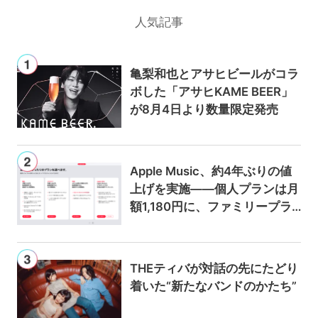
人気記事
亀梨和也とアサヒビールがコラ
ボした「アサヒKAME BEER」
が8月4日より数量限定発売
Apple Music、約4年ぶりの値
上げを実施——個人プランは月
額1,180円に、ファミリープラ
ンは300円値上げの1,980円に
THEティバが対話の先にたどり
着いた“新たなバンドのかたち”