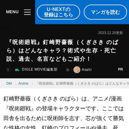
DIGLE MOVIE
音楽
映像
U-NEXTの
マンガを読む
MENU
登録はこちら
2023.12.20更新
『呪術廻戦』釘崎野薔薇（くぎさき のば
ら）はどんなキャラ？術式や生存・死亡
説、過去、名言などもご紹介！
PR
DIGLE MOVIE編集部
Asahi
文：
編：
DM
Anime
『呪術廻戦』釘崎野薔薇（くぎさき のばら）はどんなキャ
釘崎野薔薇（くぎさき のばら）は、アニメ/漫画
『呪術廻戦』の登場キャラクターです。ここでは
田舎を出るために呪術師を志す、芯が強くて勝気
な性格の女性、釘崎のプロフィールや過去、死