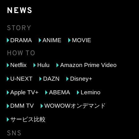
NEWS
STORY
DRAMA
ANIME
MOVIE
HOW TO
Netflix
Hulu
Amazon Prime Video
U-NEXT
DAZN
Disney+
Apple TV+
ABEMA
Lemino
DMM TV
WOWOWオンデマンド
サービス比較
SNS