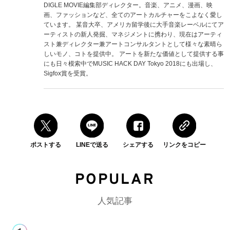
DIGLE MOVIE編集部ディレクター。音楽、アニメ、漫画、映
画、ファッションなど、全てのアートカルチャーをこよなく愛し
ています。 某音大卒、アメリカ留学後に大手音楽レーベルにてア
ーティストの新人発掘、マネジメントに携わり、現在はアーティ
スト兼ディレクター兼アートコンサルタントとして様々な素晴ら
しいモノ、コトを提供中。 アートを新たな価値として提供する事
にも日々模索中でMUSIC HACK DAY Tokyo 2018にも出場し、
Sigfox賞を受賞。
ポストする
LINEで送る
シェアする
リンクをコピー
POPULAR
人気記事