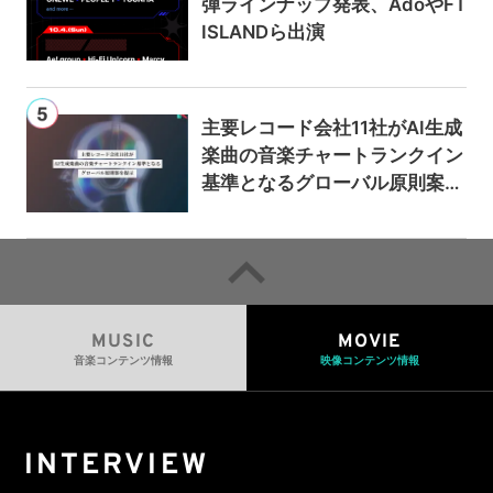
弾ラインナップ発表、AdoやFT
ISLANDら出演
主要レコード会社11社がAI生成
楽曲の音楽チャートランクイン
基準となるグローバル原則案を
提示——人間主導の創造性を守
るための統一的な枠組みを提案
MUSIC
MOVIE
音楽コンテンツ情報
映像コンテンツ情報
INTERVIEW