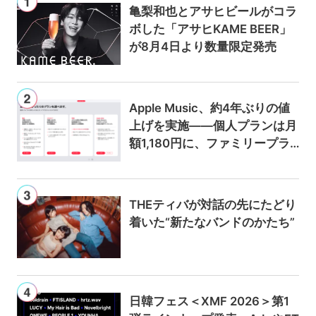
亀梨和也とアサヒビールがコラ
ボした「アサヒKAME BEER」
が8月4日より数量限定発売
Apple Music、約4年ぶりの値
上げを実施——個人プランは月
額1,180円に、ファミリープラ
ンは300円値上げの1,980円に
THEティバが対話の先にたどり
着いた“新たなバンドのかたち”
日韓フェス＜XMF 2026＞第1