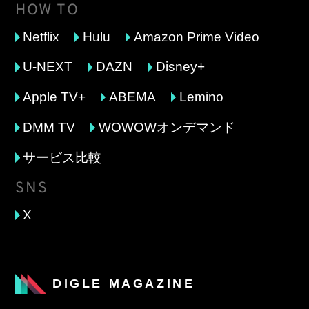
HOW TO
Netflix
Hulu
Amazon Prime Video
U-NEXT
DAZN
Disney+
Apple TV+
ABEMA
Lemino
DMM TV
WOWOWオンデマンド
サービス比較
SNS
X
DIGLE MAGAZINE