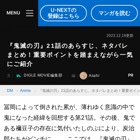
DIGLE MOVIE
音楽
映像
U-NEXTの
マンガを読む
MENU
登録はこちら
2023.12.19更新
『鬼滅の刃』21話のあらすじ、ネタバレ
まとめ！重要ポイントを踏まえながら一気
にご紹介
PR
DIGLE MOVIE編集部
Asahi
文：
編：
DM
Anime
『鬼滅の刃』21話のあらすじ、ネタバレまとめ！重要ポイ
冨岡によって倒された累が、薄れゆく意識の中で
鬼になった経緯を回想する第21話。その後、鬼で
ある禰豆子の存在に気付いたしのぶにより、炭治
郎たちがピンチに……。ここでは、『鬼滅の刃』