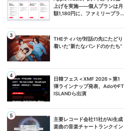
上げを実施——個人プランは月
額1,180円に、ファミリープラ
ンは300円値上げの1,980円に
THEティバが対話の先にたどり
着いた“新たなバンドのかたち”
日韓フェス＜XMF 2026＞第1
弾ラインナップ発表、AdoやFT
ISLANDら出演
主要レコード会社11社がAI生成
楽曲の音楽チャートランクイン