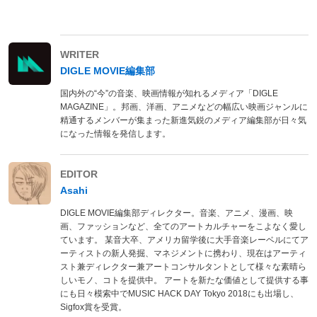
WRITER
DIGLE MOVIE編集部
国内外の“今”の音楽、映画情報が知れるメディア「DIGLE
MAGAZINE」。邦画、洋画、アニメなどの幅広い映画ジャンルに
精通するメンバーが集まった新進気鋭のメディア編集部が日々気
になった情報を発信します。
EDITOR
Asahi
DIGLE MOVIE編集部ディレクター。音楽、アニメ、漫画、映
画、ファッションなど、全てのアートカルチャーをこよなく愛し
ています。 某音大卒、アメリカ留学後に大手音楽レーベルにてア
ーティストの新人発掘、マネジメントに携わり、現在はアーティ
スト兼ディレクター兼アートコンサルタントとして様々な素晴ら
しいモノ、コトを提供中。 アートを新たな価値として提供する事
にも日々模索中でMUSIC HACK DAY Tokyo 2018にも出場し、
Sigfox賞を受賞。