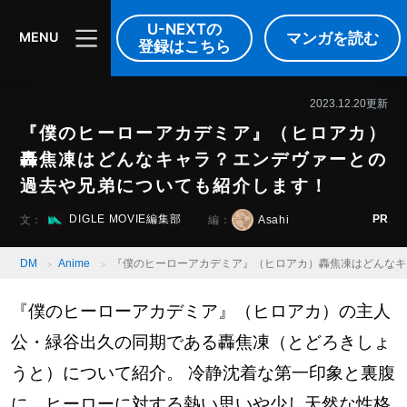
DIGLE MOVIE
音楽
映像
U-NEXTの
マンガを読む
MENU
登録はこちら
2023.12.20更新
『僕のヒーローアカデミア』（ヒロアカ）
轟焦凍はどんなキャラ？エンデヴァーとの
過去や兄弟についても紹介します！
PR
DIGLE MOVIE編集部
Asahi
文：
編：
DM
Anime
『僕のヒーローアカデミア』（ヒロアカ）轟焦凍はどんなキ
『僕のヒーローアカデミア』（ヒロアカ）の主人
公・緑谷出久の同期である轟焦凍（とどろきしょ
うと）について紹介。 冷静沈着な第一印象と裏腹
に、ヒーローに対する熱い思いや少し天然な性格