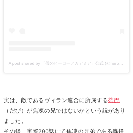
A post shared by 「僕のヒーローアカデミア」公式 (@heroaca_insta)
実は、敵であるヴィラン連合に所属する
荼毘
（だび）が焦凍の兄ではないかという説があり
ました。
その後、実際290話にて焦凍の兄弟である轟燈