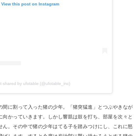
View this post on Instagram
t shared by ufotable (@ufotable_inc)
の間に割って入った猪の少年。「猪突猛進」とつぶやきなが
に向かっていきます。しかし響凱は鼓を打ち、部屋を次々と
せん。その中で猪の少年はてる子を踏みつけにし、これに怒