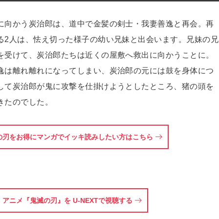
に向かう炭治郎は、道中で金髪の剣士・我妻善逸と再会。再
る2人は、怯え切った様子の幼い兄妹と出会います。兄妹の兄
を受けて、炭治郎たちは近くの屋敷へ救出に向かうことに。
逸は離れ離れになってしまい、炭治郎の元には鼓を身体につ
して炭治郎が鬼に攻撃を仕掛けようとしたところ、猪の頭を
きたのでした。
の刃をお得にマンガでイッキ読みしたい方はこちら
アニメ『鬼滅の刃』を U-NEXTで視聴する