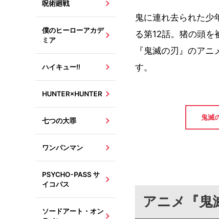
呪術廻戦
鬼に連れ去られた少
僕のヒーローアカデ
る第12話。猪の頭
ミア
『鬼滅の刃』のアニ
す。
ハイキュー!!
HUNTER×HUNTER
鬼滅
七つの大罪
ワンパンマン
PSYCHO-PASS サ
イコパス
アニメ『鬼
ソードアート・オン