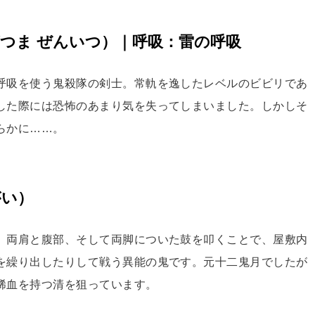
つま ぜんいつ）｜呼吸：雷の呼吸
呼吸を使う鬼殺隊の剣士。常軌を逸したレベルのビビリであ
した際には恐怖のあまり気を失ってしまいました。しかしそ
らかに……。
がい）
。両肩と腹部、そして両脚についた鼓を叩くことで、屋敷内
を繰り出したりして戦う異能の鬼です。元十二鬼月でしたが
稀血を持つ清を狙っています。