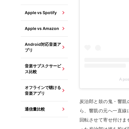
Apple vs Spotify
Apple vs Amazon
Android対応音楽ア
プリ
音楽サブスクサービ
ス比較
A pos
オフラインで聴ける
音楽アプリ
炭治郎と鼓の鬼・響凱
通信量比較
ら、響凱の元へ一直線
回転させて寄せ付けま