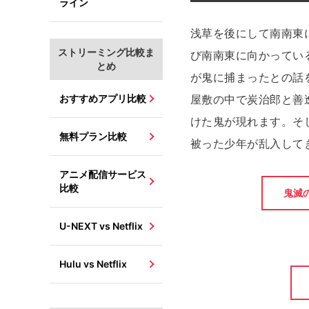
ライン
浅草を後にして南南東
ストリーミング比較ま
び南南東に向かってい
とめ
が鬼に捕まったとの話
おすすめアプリ比較
屋敷の中で炭治郎と善
けた鬼が現れます。そ
無料プラン比較
被った少年が乱入して
アニメ配信サービス
比較
鬼滅
U-NEXT vs Netflix
Hulu vs Netflix