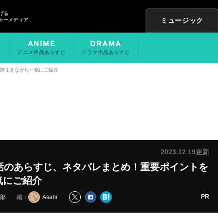
げる
ミュージック
ャーメディア
ANIME
DRAMA
アニメ作品あらすじ
ドラマ作品あらすじ
を踏まえながら一気にご紹介
2023.12.19更新
2話のあらすじ、ネタバレまとめ！重要ポイントを
気にご紹介
PR
編：
集部
Asahi