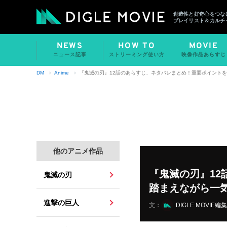
創造性と好奇心をつな
プレイリスト＆カルチ
NEWS
HOW TO
MOVIE
ニュース記事
ストリーミング使い方
映像作品あらすじ
DM
Anime
『鬼滅の刃』12話のあらすじ、ネタバレまとめ！重要ポイント
他のアニメ作品
『鬼滅の刃』1
鬼滅の刃
踏まえながら一
進撃の巨人
文：
DIGLE MOVIE編