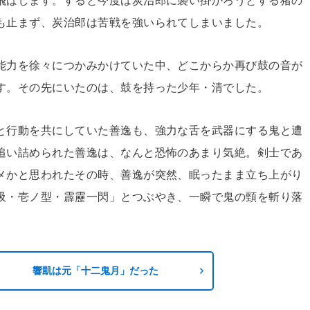
飛ばします。すると今度は炭治郎に襲い掛かろうとする猪の
も止まず、炭治郎は苦戦を強いられてしまいました。
能力を徐々につかみかけていた中、どこからか再び鼓の音が
す。その先にいたのは、鼓を持った少年・清でした。
と行動を共にしていた善逸も、強力な舌を武器にする鬼と遭
追い詰められた善逸は、なんと恐怖のあまり気絶。剣士であ
メかと思われたその時、善逸が突然、眠ったまま立ち上がり
吸・壱ノ型・霹靂一閃」とつぶやき、一瞬で鬼の頸を斬り落
響凱は元「十二鬼月」だった