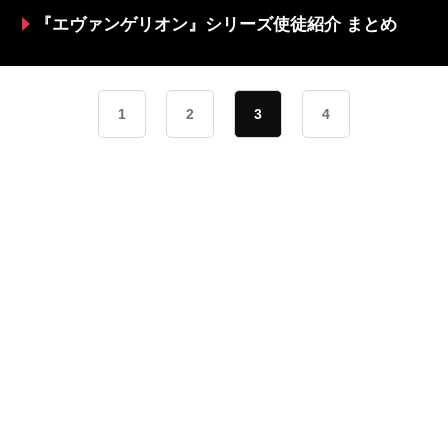
『エヴァンゲリオン』シリーズ使徒紹介 まとめ
1
2
3
4