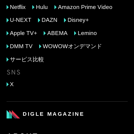
Netflix
Hulu
Amazon Prime Video
U-NEXT
DAZN
Disney+
Apple TV+
ABEMA
Lemino
DMM TV
WOWOWオンデマンド
サービス比較
SNS
X
DIGLE MAGAZINE