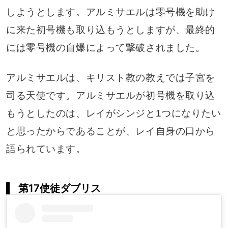
しようとします。アルミサエルは零号機を助け
に来た初号機も取り込もうとしますが、最終的
には零号機の自爆によって撃破されました。
アルミサエルは、キリスト教の教えでは子宮を
司る天使です。アルミサエルが初号機を取り込
もうとしたのは、レイがシンジと1つになりたい
と思ったからであることが、レイ自身の口から
語られています。
第17使徒ダブリス