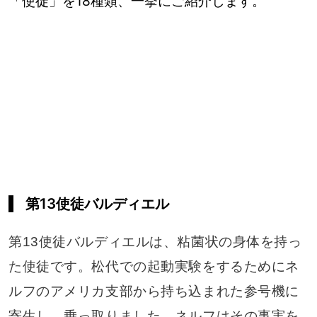
「使徒」を18種類、一挙にご紹介します。
第13使徒バルディエル
第13使徒バルディエルは、粘菌状の身体を持っ
た使徒です。松代での起動実験をするためにネ
ルフのアメリカ支部から持ち込まれた参号機に
寄生し、乗っ取りました。ネルフはその事実を