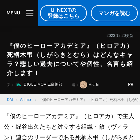
DIGLE MOVIE
音楽
映像
U-NEXTの
マンガを読む
MENU
登録はこちら
2023.12.20更新
『僕のヒーローアカデミア』（ヒロアカ）
死柄木弔（しがらきとむら）はどんなキャ
ラ？悲しい過去についてや個性、名言も紹
介します！
PR
DIGLE MOVIE編集部
Asahi
文：
編：
DM
Anime
『僕のヒーローアカデミア』（ヒロアカ）死柄木弔（しがら
『僕のヒーローアカデミア』（ヒロアカ）で主人
公・緑谷出久たちと対立する組織・敵（ヴィラ
ン）連合のリーダーである死柄木弔（しがらきと