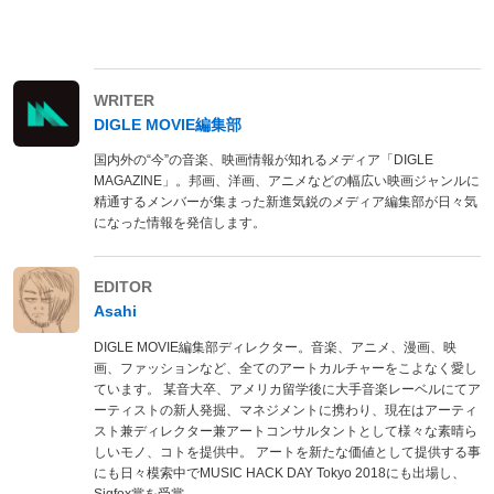
WRITER
DIGLE MOVIE編集部
国内外の“今”の音楽、映画情報が知れるメディア「DIGLE
MAGAZINE」。邦画、洋画、アニメなどの幅広い映画ジャンルに
精通するメンバーが集まった新進気鋭のメディア編集部が日々気
になった情報を発信します。
EDITOR
Asahi
DIGLE MOVIE編集部ディレクター。音楽、アニメ、漫画、映
画、ファッションなど、全てのアートカルチャーをこよなく愛し
ています。 某音大卒、アメリカ留学後に大手音楽レーベルにてア
ーティストの新人発掘、マネジメントに携わり、現在はアーティ
スト兼ディレクター兼アートコンサルタントとして様々な素晴ら
しいモノ、コトを提供中。 アートを新たな価値として提供する事
にも日々模索中でMUSIC HACK DAY Tokyo 2018にも出場し、
Sigfox賞を受賞。