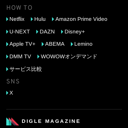
HOW TO
Netflix
Hulu
Amazon Prime Video
U-NEXT
DAZN
Disney+
Apple TV+
ABEMA
Lemino
DMM TV
WOWOWオンデマンド
サービス比較
SNS
X
DIGLE MAGAZINE