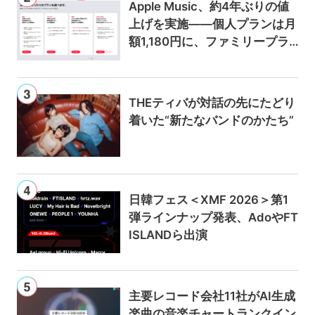
Apple Music、約4年ぶりの値
上げを実施——個人プランは月
額1,180円に、ファミリープラ
ンは300円値上げの1,980円に
THEティバが対話の先にたどり
着いた“新たなバンドのかたち”
日韓フェス＜XMF 2026＞第1
弾ラインナップ発表、AdoやFT
ISLANDら出演
主要レコード会社11社がAI生成
楽曲の音楽チャートランクイン