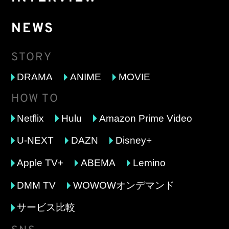
NEWS
STORY
DRAMA
ANIME
MOVIE
HOW TO
Netflix
Hulu
Amazon Prime Video
U-NEXT
DAZN
Disney+
Apple TV+
ABEMA
Lemino
DMM TV
WOWOWオンデマンド
サービス比較