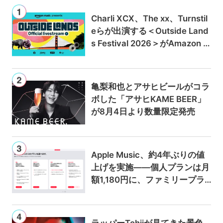
Charli XCX、The xx、Turnstil
eらが出演する＜Outside Land
s Festival 2026＞がAmazon M
usicとPrime Videoで独占ライ
ブ配信
亀梨和也とアサヒビールがコラ
ボした「アサヒKAME BEER」
が8月4日より数量限定発売
Apple Music、約4年ぶりの値
上げを実施——個人プランは月
額1,180円に、ファミリープラ
ンは300円値上げの1,980円に