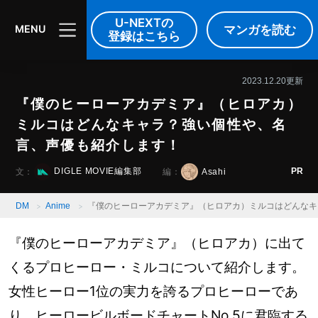
DIGLE MOVIE
音楽
映像
U-NEXTの
マンガを読む
MENU
登録はこちら
2023.12.20更新
『僕のヒーローアカデミア』（ヒロアカ）
ミルコはどんなキャラ？強い個性や、名
言、声優も紹介します！
PR
DIGLE MOVIE編集部
Asahi
文：
編：
DM
Anime
『僕のヒーローアカデミア』（ヒロアカ）ミルコはどんなキ
『僕のヒーローアカデミア』（ヒロアカ）に出て
くるプロヒーロー・ミルコについて紹介します。
女性ヒーロー1位の実力を誇るプロヒーローであ
り、ヒーロービルボードチャートNo.5に君臨する