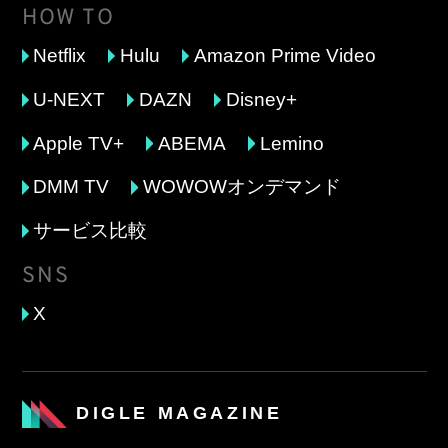
HOW TO
Netflix
Hulu
Amazon Prime Video
U-NEXT
DAZN
Disney+
Apple TV+
ABEMA
Lemino
DMM TV
WOWOWオンデマンド
サービス比較
SNS
X
DIGLE MAGAZINE