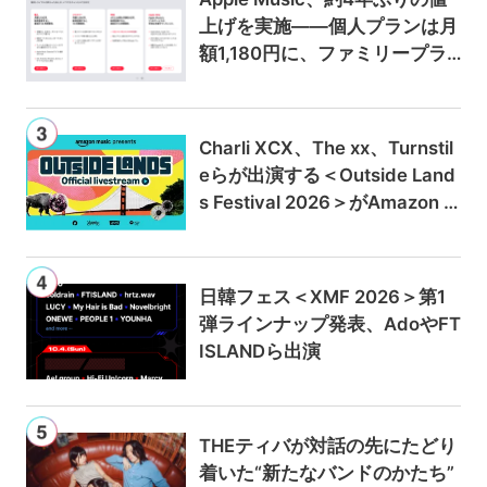
上げを実施——個人プランは月
額1,180円に、ファミリープラ
ンは300円値上げの1,980円に
Charli XCX、The xx、Turnstil
eらが出演する＜Outside Land
s Festival 2026＞がAmazon M
usicとPrime Videoで独占ライ
ブ配信
日韓フェス＜XMF 2026＞第1
弾ラインナップ発表、AdoやFT
ISLANDら出演
THEティバが対話の先にたどり
着いた“新たなバンドのかたち”