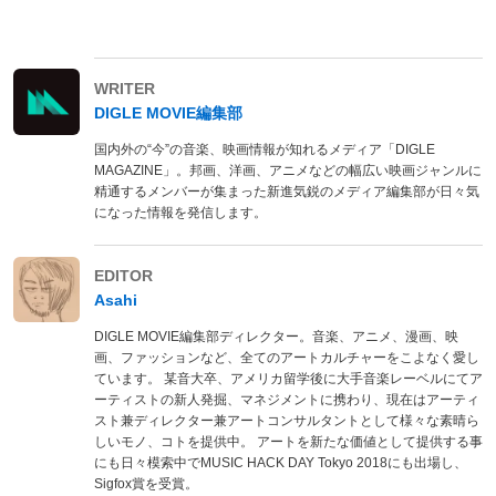
WRITER
DIGLE MOVIE編集部
国内外の“今”の音楽、映画情報が知れるメディア「DIGLE
MAGAZINE」。邦画、洋画、アニメなどの幅広い映画ジャンルに
精通するメンバーが集まった新進気鋭のメディア編集部が日々気
になった情報を発信します。
EDITOR
Asahi
DIGLE MOVIE編集部ディレクター。音楽、アニメ、漫画、映
画、ファッションなど、全てのアートカルチャーをこよなく愛し
ています。 某音大卒、アメリカ留学後に大手音楽レーベルにてア
ーティストの新人発掘、マネジメントに携わり、現在はアーティ
スト兼ディレクター兼アートコンサルタントとして様々な素晴ら
しいモノ、コトを提供中。 アートを新たな価値として提供する事
にも日々模索中でMUSIC HACK DAY Tokyo 2018にも出場し、
Sigfox賞を受賞。