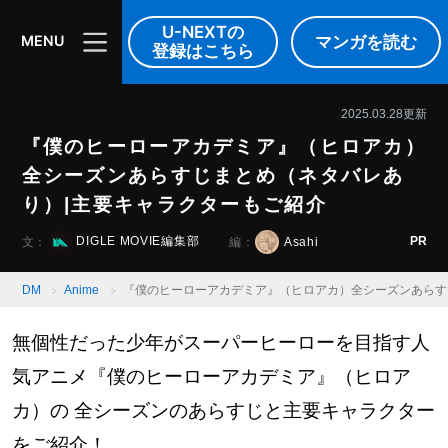
DIGLE MOVIE
音楽
映像
U-NEXTの
マンガを読む
MENU
登録はこちら
2025.03.28更新
『僕のヒーローアカデミア』（ヒロアカ）
全シーズンあらすじまとめ（ネタバレあ
り）|主要キャラクターもご紹介
PR
DIGLE MOVIE編集部
Asahi
文：
編：
DM
Anime
『僕のヒーローアカデミア』（ヒロアカ）全シーズンあらす
無個性だった少年がスーパーヒーローを目指す人
気アニメ『僕のヒーローアカデミア』（ヒロア
カ）の 全シーズンのあらすじと主要キャラクター
をご紹介！