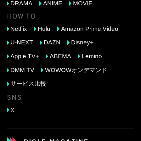
DRAMA
ANIME
MOVIE
HOW TO
Netflix
Hulu
Amazon Prime Video
U-NEXT
DAZN
Disney+
Apple TV+
ABEMA
Lemino
DMM TV
WOWOWオンデマンド
サービス比較
SNS
X