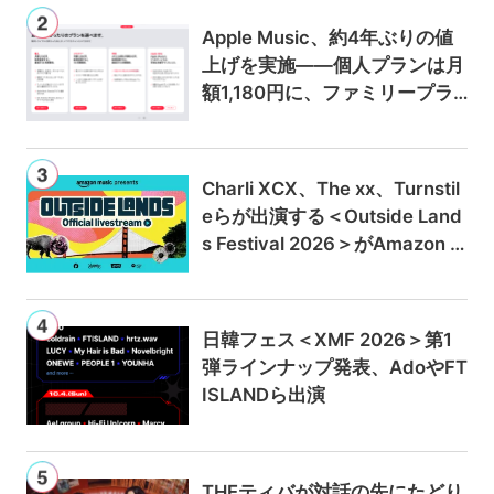
Apple Music、約4年ぶりの値
上げを実施——個人プランは月
額1,180円に、ファミリープラ
ンは300円値上げの1,980円に
Charli XCX、The xx、Turnstil
eらが出演する＜Outside Land
s Festival 2026＞がAmazon M
usicとPrime Videoで独占ライ
ブ配信
日韓フェス＜XMF 2026＞第1
弾ラインナップ発表、AdoやFT
ISLANDら出演
THEティバが対話の先にたどり