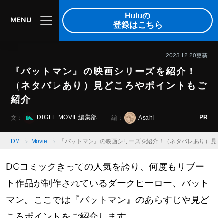
DIGLE MOVIE
音楽
映像
Huluの
MENU
登録はこちら
2023.12.20更新
『バットマン』の映画シリーズを紹介！
（ネタバレあり）見どころやポイントもご
紹介
PR
DIGLE MOVIE編集部
Asahi
文：
編：
DM
Movie
『バットマン』の映画シリーズを紹介！（ネタバレあり）見
DCコミックきっての人気を誇り、何度もリブー
ト作品が制作されているダークヒーロー、バット
マン。ここでは『バットマン』のあらすじや見ど
ころポイントをご紹介します。