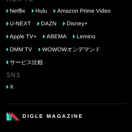
Netflix
Hulu
Amazon Prime Video
U-NEXT
DAZN
Disney+
Apple TV+
ABEMA
Lemino
DMM TV
WOWOWオンデマンド
サービス比較
SNS
X
DIGLE MAGAZINE