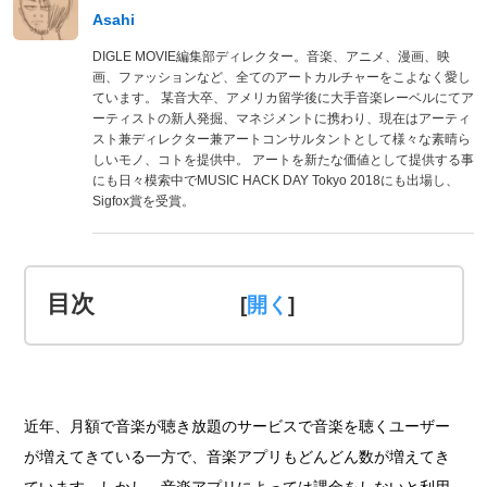
Asahi
DIGLE MOVIE編集部ディレクター。音楽、アニメ、漫画、映
画、ファッションなど、全てのアートカルチャーをこよなく愛し
ています。 某音大卒、アメリカ留学後に大手音楽レーベルにてア
ーティストの新人発掘、マネジメントに携わり、現在はアーティ
スト兼ディレクター兼アートコンサルタントとして様々な素晴ら
しいモノ、コトを提供中。 アートを新たな価値として提供する事
にも日々模索中でMUSIC HACK DAY Tokyo 2018にも出場し、
Sigfox賞を受賞。
目次
[
]
近年、月額で音楽が聴き放題のサービスで音楽を聴くユーザー
が増えてきている一方で、音楽アプリもどんどん数が増えてき
ています。しかし、音楽アプリによっては課金をしないと利用