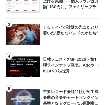
上げを実施——個人プランは月
額1,180円に、ファミリープラ
ンは300円値上げの1,980円に
THEティバが対話の先にたどり
着いた“新たなバンドのかたち”
日韓フェス＜XMF 2026＞第1
弾ラインナップ発表、AdoやFT
ISLANDら出演
主要レコード会社11社がAI生成
楽曲の音楽チャートランクイン
基準となるグローバル原則案を